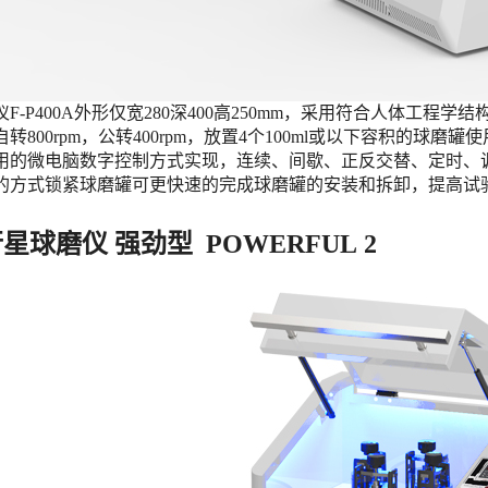
F-P400A外形仅宽280深400高250mm，采用符合人体工
转800rpm，公转400rpm，放置4个100ml或以下容积的
用的微电脑数字控制方式实现，连续、间歇、正反交替、定时、
的方式锁紧球磨罐可更快速的完成球磨罐的安装和拆卸，提高试
星球磨仪 强劲型  POWERFUL 2