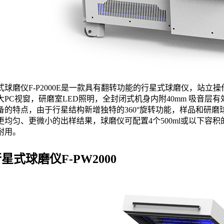
式球磨仪F-P2000E是一款具有翻转功能的行星式球磨仪，站
大PC视窗，研磨室LED照明，全封闭式机身内附40mm 吸音
备的特点，由于行星结构新增独特的360°旋转功能，样品和研
更均匀、更微小的出样结果，球磨仪可配置4个500ml或以下容
耐用。
星式球磨仪F-PW2000