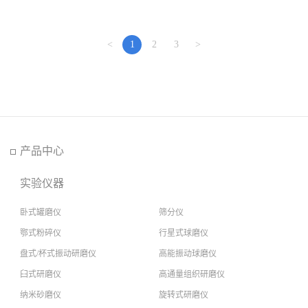
<
1
2
3
>
产品中心
实验仪器
卧式罐磨仪
筛分仪
鄂式粉碎仪
行星式球磨仪
盘式/杯式振动研磨仪
高能振动球磨仪
臼式研磨仪
高通量组织研磨仪
纳米砂磨仪
旋转式研磨仪