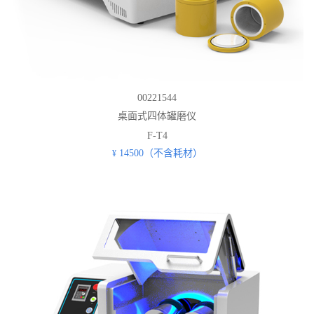
00221544
桌面式四体罐磨仪
F-T4
14500（不含耗材）
¥