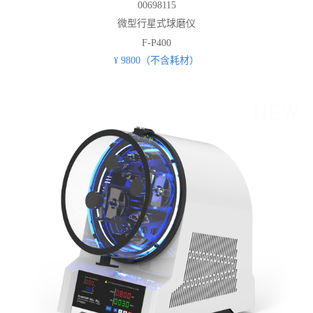
00698115
微型行星式球磨仪
F-P400
9800（不含耗材）
¥