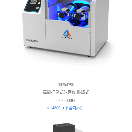
00254790
高能行星式球磨仪 卧罐式
F-P4000H
14800（不含耗材）
¥