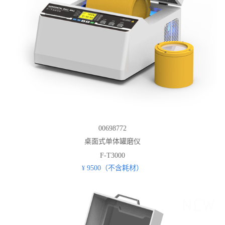
00698772
桌面式单体罐磨仪
F-T3000
9500（不含耗材）
¥