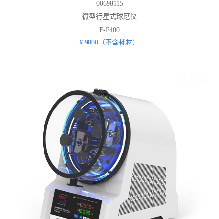
00698115
微型行星式球磨仪
F-P400
9800（不含耗材）
¥