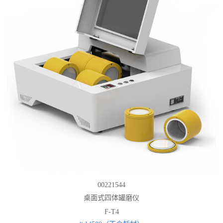
00221544
桌面式四体罐磨仪
F-T4