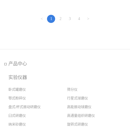
<
1
2
3
4
>
产品中心
实验仪器
卧式罐磨仪
筛分仪
鄂式粉碎仪
行星式球磨仪
盘式/杯式振动研磨仪
高能振动球磨仪
臼式研磨仪
高通量组织研磨仪
纳米砂磨仪
旋转式研磨仪