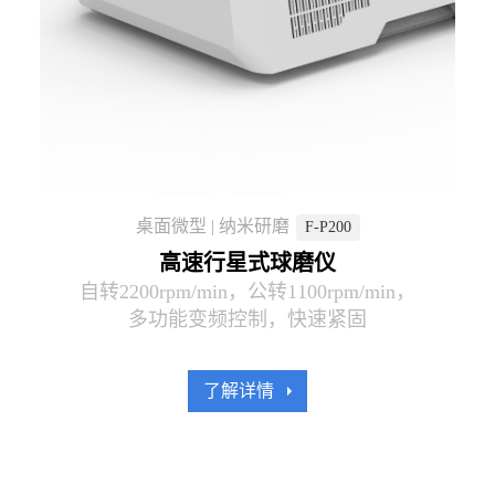
落地柜式结构 | 强劲粉碎研磨
微量样品研磨/混合快速处理
桌面式/微型/辐射加热
2026款行星式球磨仪
桌面微型 | 纳米研磨
F-RM200H
F-P2000
F-P200
POWERFUL 2
F-VC100
加热控温臼式研磨仪
三维振动高能球磨仪
微型高能行星球磨仪
高速行星式球磨仪
高速行星式球磨仪
自转1200rpm/min，公转600rpm/min，4X500ml
自转2200rpm/min，公转1100rpm/min，
小巧/桌面式/低噪音/LED照明/多功能
转速1700r/min,研磨杯容积25-80ml
200°C温度检测，加热控温；
实验室样品粉碎、研磨混合热销产品
多功能变频控制，快速紧固
隔音，开放空间，LED照明
氧化锆/玛瑙/不锈钢钵怵...
了解详情
了解详情
了解详情
了解详情
了解详情